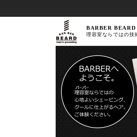
BARBER BEAR
理容室ならではの技
BARBER
BEARD
バーバー
ビアード
茨城県龍
ヶ崎市